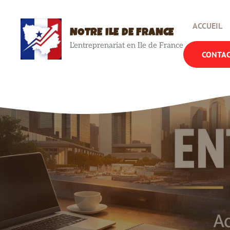
Aller
au
ACCUEIL
contenu
NOTRE ILE DE FRANCE
L'entreprenariat en Ile de France
CONTA