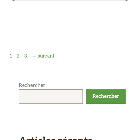
Page
Page
Page
1
2
3
→
suivant
Rechercher
Rechercher