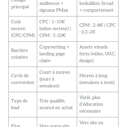
Ciblage
audiences +
lookalikes, broad
principal
signaux PMax
+ comportement
Coût
CPC : 1–10€
CPM : 2–8€ | CPC
moyen
(selon secteur) |
: 0,3–2€
(CPC/CPM)
CPM : 5–20€
Copywriting +
Assets visuels
Barrière
landing page
forts (vidéo, UGC,
créative
claire
design)
Court à moyen
Cycle de
Moyen à long
(jours à
conversion
(semaines à mois)
semaines)
Varié, plus
Type de
Très qualifié,
d’éducation
lead
avancé en achat
nécessaire
Vers site ou
Flux
Vers votre site